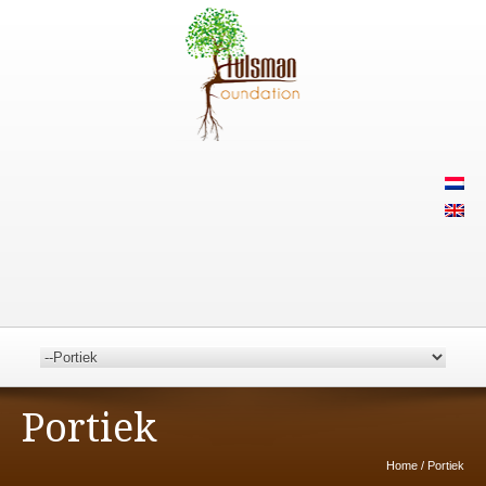
Portiek
Home
/
Portiek