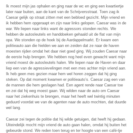
Ik moest mijn jas ophalen en ging naar de wc en ging een kwartiertje
later naar buiten, aan de kant van de Schrijversstraat. Toen zag ik
Caesar gelijk op straat zitten met een bebloed gezicht. Mijn vriend en
ik hebben hem opgeraapt en zijn naar links gelopen. Caesar was in de
war. We liepen naar links want de agressors stonden rechts. We
hebben de autosleutels en handdoeken gehaald uit de flat van mijn
opa. We stonden op de hoek bij de Aardappelmarkt. Er kwam een
politieauto aan die hielden we aan en zeiden dat ze naar de haven
moesten rijden omdat het daar niet goed ging. Wij zouden Caesar naar
de eerste hulp brengen. We hebben nog heel even gewacht want mijn
vriend moest de autosleutels halen. We liepen naar de Haven en daar
liep een van de agressievelingen met een mes achter mijn vriend aan.
Ik heb geen mes gezien maar hem wel horen zeggen dat hij ging
steken. Op dat moment kwamen er politieauto’s. Caesar zag een van
de mannen die hem geslagen had. Een agent rende naar Caesar toe
en zei dat hij weg moest gaan. Wij wilden naar de auto om Caesar
naar het ziekenhuis te brengen, maar het heeft wel twintig minuten
geduurd voordat we van de agenten naar de auto mochten, dat duurde
wel lang.
Caesar zei tegen de politie dat hij wilde getuigen, dat heeft hij gedaan.
Uiteindelijk mocht mijn vriend de auto gaan halen, omdat hij buiten het
gebeurde stond. We reden toen terug en ter hoogte van een café-tje