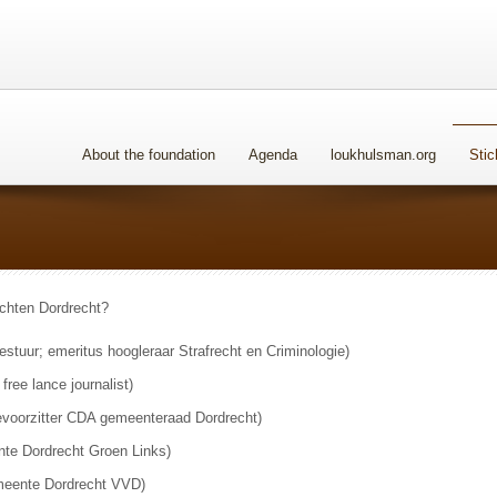
About the foundation
Agenda
loukhulsman.org
Stic
echten Dordrecht?
estuur; emeritus hoogleraar Strafrecht en Criminologie)
free lance journalist)
tievoorzitter CDA gemeenteraad Dordrecht)
te Dordrecht Groen Links)
meente Dordrecht VVD)