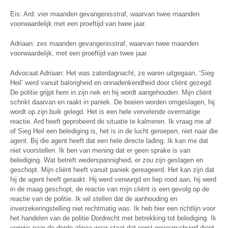
Eis: Ard: vier maanden gevangenisstraf, waarvan twee maanden
voorwaardelijk met een proeftijd van twee jaar.
Adriaan: zes maanden gevangenisstraf, waarvan twee maanden
voorwaardelijk, met een proeftijd van twee jaar.
Advocaat Adriaan: Het was zaterdagnacht, ze waren uitgegaan, ‘Sieg
Heil’ werd vanuit balorigheid en onnadenkendheid door cliënt gezegd.
De politie grijpt hem in zijn nek en hij wordt aangehouden. Mijn cliënt
schrikt daarvan en raakt in paniek. De boeien worden omgeslagen, hij
wordt op zijn buik gelegd. Het is een hele vervelende overmatige
reactie. Ard heeft geprobeerd de situatie te kalmeren. Ik vraag me af
of Sieg Heil een belediging is, het is in de lucht geroepen, niet naar die
agent. Bij die agent heeft dat een hele directe lading. Ik kan me dat
niet voorstellen. Ik ben van mening dat er geen sprake is van
belediging. Wat betreft wederspannigheid, er zou zijn geslagen en
geschopt. Mijn cliënt heeft vanuit paniek gereageerd. Het kan zijn dat
hij de agent heeft geraakt. Hij werd verwurgd en liep rood aan, hij werd
in de maag geschopt, de reactie van mijn cliënt is een gevolg op de
reactie van de politie. Ik wil stellen dat de aanhouding en
inverzekeringstelling niet rechtmatig was. Ik heb hier een richtlijn voor
het handelen van de politie Dordrecht met betrekking tot belediging. Ik
verwijs naar de derde alinea waar staat dat eerst gewaarschuwd dient