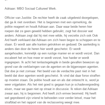
Adriaan: MBO Sociaal Cultureel Werk.
Officier van Justitie: De rechter heeft de zaak uitgebreid doorgelopen,
dat ga ik niet overdoen. Het is begonnen met een opmerking, de
politie reageert en houdt Adriaan aan. Daar waar beide heren hier
roepen dat ze geen geweld hebben gebruikt, zegt het dossier wat
anders. Adriaan zegt dat hij niet mee wilde, hij verzette zich ook Ook
Ard heeft verklaard dat Adriaan om zich heen begon te schoppen en te
slaan. Er wordt aan alle kanten getrokken en geduwd. De aanleiding is
anders dan door de heren hier wordt geschetst. Er wordt
aangehouden, kennelijk op een rustige manier en er wordt verzet. Dan
escaleert het en hoe meer er wordt verzet, hoe harder er wordt
ingegrepen. Ik acht het tenlastegelegde in beide gevallen bewezen op
grond van de verklaringen van de agenten en de bijgeroepen agenten.
Dat doe je niet zomaar. Het beeld van de verdachte past niet in het
beeld dat door agenten wordt geschetst. Ik vind dat daar forse straffen
op moeten staan. De politie houdt aan en als dat onterecht is, word je
weer vrijgelaten. Als het niet goed is gegaan kun je schadevergoeding
eisen, maar we gaan niet op straat in discussie. Ik reken dat Adriaan
zwaar aan, hij is begonnen. Ard heeft zich ermee beomeid. Hij heeft
wel geprobeerd zijn vriend te behoeden voor verder letsel, maar het
strafblad en het rapport van de reclassering weegt mee.