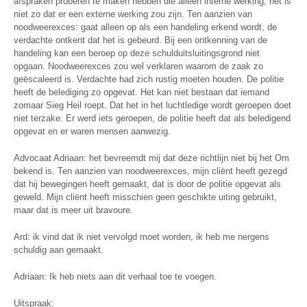
afspraken proberen te maken hebben die alleen interne werking, het is
niet zo dat er een externe werking zou zijn. Ten aanzien van
noodweerexces: gaat alleen op als een handeling erkend wordt, de
verdachte ontkent dat het is gebeurd. Bij een ontkenning van de
handeling kan een beroep op deze schulduitsluitingsgrond niet
opgaan. Noodweerexces zou wel verklaren waarom de zaak zo
geëscaleerd is. Verdachte had zich rustig moeten houden. De politie
heeft de belediging zo opgevat. Het kan niet bestaan dat iemand
zomaar Sieg Heil roept. Dat het in het luchtledige wordt geroepen doet
niet terzake. Er werd iets geroepen, de politie heeft dat als beledigend
opgevat en er waren mensen aanwezig.
Advocaat Adriaan: het bevreemdt mij dat deze richtlijn niet bij het Om
bekend is. Ten aanzien van noodweerexces, mijn cliënt heeft gezegd
dat hij bewegingen heeft gemaakt, dat is door de politie opgevat als
geweld. Mijn cliënt heeft misschien geen geschikte uiting gebruikt,
maar dat is meer uit bravoure.
Ard: ik vind dat ik niet vervolgd moet worden, ik heb me nergens
schuldig aan gemaakt.
Adriaan: Ik heb niets aan dit verhaal toe te voegen.
Uitspraak: