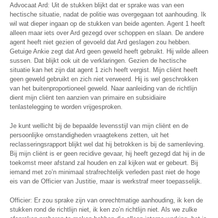
Advocaat Ard: Uit de stukken blijkt dat er sprake was van een
hectische situatie, nadat de politie was overgegaan tot aanhouding. Ik
wil wat dieper ingaan op de stukken van beide agenten. Agent 1 heeft
alleen maar iets over Ard gezegd over schoppen en slaan. De andere
agent heeft niet gezien of gevoeld dat Ard geslagen zou hebben.
Getuige Ankie zegt dat Ard geen geweld heeft gebruikt. Hij wilde alleen
sussen. Dat blijkt ook uit de verklaringen. Gezien de hectische
situatie kan het zijn dat agent 1 zich heeft vergist. Mijn cliënt heeft
geen geweld gebruikt en zich niet verweerd. Hij is wel geschrokken
van het buitenproportioneel geweld. Naar aanleiding van de richtlijn
dient mijn cliënt ten aanzien van primaire en subsidiaire
tenlastelegging te worden vrijgesproken.
Je kunt wellicht bij de bepaalde levensstijl van mijn cliënt en de
persoonlijke omstandigheden vraagtekens zetten, uit het
reclasseringsrapport blijkt wel dat hij betrokken is bij de samenleving.
Bij mijn cliënt is er geen recidive gevaar, hij heeft gezegd dat hij in de
toekomst meer afstand zal houden en zal kijken wat er gebeurt. Bij
iemand met zo’n minimaal strafrechtelijk verleden past niet de hoge
eis van de Officier van Justitie, maar is werkstraf meer toepasselijk.
Officier: Er zou sprake zijn van onrechtmatige aanhouding, ik ken de
stukken rond de richtlijn niet, ik ken zo’n richtlijn niet. Als we zulke