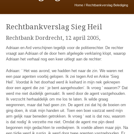
Home
/
Rechtbankverslag Belediging
Rechtbankverslag Sieg Heil
Rechtbank Dordrecht, 12 april 2005,
Adriaan en Ard verschijnen tegelijk voor de politierechter. De rechter
vraagt aan Adriaan of de door hem afgelegde verklaring klopt, waarop
Adriaan het verhaal nog een keer uitlegt aan de rechter:
Adriaan: ‘ Het was avond, we hadden het naar de zin. We waren net
een paar agenten voorbij gelopen. Ik zei tegen Ard en Ankie ‘Sieg
Heil’. Voordat ik het doorhad werd ik keihard in mijn nek geknepen
door een agent die zei ‘ je bent aangehouden’. Ik vroeg ‘ waarom?’ Dat
werd me niet duidelijk gemaakt. Ik werd door de agent vastgehouden.
Ik verzocht herhaaldelijk om me los te laten. Ik wilde graag
wegrennen, maar dat had geen zin. De agent zei dat hij de boeien om
ging doen, ik stak mijn handen uit. Toen een boei vastzat werd mijn
arm gelijk naar beneden getrokken. Ik vroeg ‘ wat is dat nou, waarom
is dat nodig’ ik verzette me niet. Omdat de agent me pijn deed
begonnen mijn gedachten te verdwijnen. Ik voelde alleen maar pijn. Na
een tijdje werd ik rustig, ik werd door twee agenten vastgehouden. Er