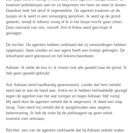
kwamen politiebusjes aan en ze begonnen me heen en weer te duwen.
Daardoor leek het alsof ik tegenwerkte. De agenten kwamen uit de
busjes en ik werd in een verwurging genomen. Ik werd op de grond
gewerkt, terwijl ik telkens vroeg of ik in het busje mocht gaan zitten.
Door niemand van ons, mezelf, Ard of Ankie werd geschopt of
geslagen.
De rechter: De agenten hebben verklaard dat zij verwondingen hebben
opgelopen, twee sneden en een agent heeft een knietje gekregen. De
linkerhand werd gekneusd en het linkerscheenbeen.
Adriaan: Ik wilde de bus in, ik moest met alle geweld naar de grond. Ik
heb geen geweld gebruikt.
Ard: Adriaan werd hardhandig gearresteerd, zonder dat hem verteld
werd wat er aan de hand was. Ankie en ik hebben herhaaldelijk gezegd
tegen de agenten kan het wat rustiger en tegen Adriaan ‘blijf rustig’.
Mij werd door de agenten verteld dat ik wegmoest. Ik deed een stap
terug. Toen werd mij verteld dat ik aangehouden was wegens
belemmering. Ik heb de snee bij de politieagent op geen enkel
moment zien ontstaan.
Rechter: een van de agenten verklaarde dat hij Adriaan enkele malen