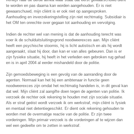
te worden en pas daarna kan worden aangehouden. Er is niet
gewaarschuwd, mijn cliënt is er ook niet op aangesproken.
Aanhouding en inverzekeringstelling zijn niet rechtmatig. Subsidiair is
het OM ten onrechte over gegaan tot aanhouding en vervolging.
Indien de rechter wel van mening is dat de aanhouding terecht was
voer ik de schulduitsluitingsgrond noodweerexces aan. Mijn cliënt
heeft een psychische stoornis, hij is licht autistisch en als hij wordt
aangeraakt, slaat hij door, dan kan er van alles gebeuren. Dan is er
zijn fysieke situatie, hij heeft in het verleden een gebroken rug gehad
en is in april 2004 al eerder mishandeld door de politie.
Zijn gemoedsbeweging is een gevolg van de aanranding door de
agenten. Normaal kan het bij een ambtenaar in functie geen
noodweerexces zijn omdat het rechtmatig handelen is, in dit geval kan
dat wel. Mijn cliënt zal aangifte doen tegen de agenten van politie. Ik
verzoek de rechter ook rekening te houden met zijn sociale situatie.
Als er straf geëist wordt verzoek ik om werkstraf, mijn cliënt is fysiek
en mentaal niet detentiegeschikt. Er dient ook rekening gehouden te
worden met de overmatige reactie van de politie. Er zijn twee
vorderingen. Mijn primair verzoek is de vorderingen af te wijzen dan
wel een gedeelte om te zetten in werkstraf.