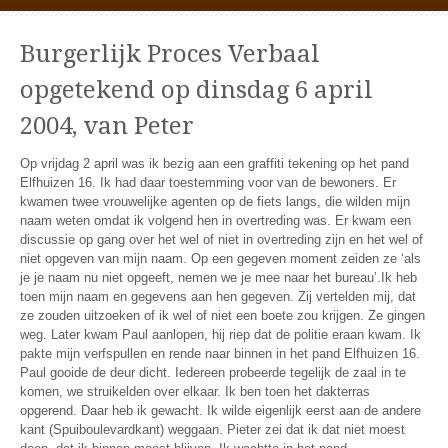
Burgerlijk Proces Verbaal
opgetekend op dinsdag 6 april
2004, van Peter
Op vrijdag 2 april was ik bezig aan een graffiti tekening op het pand
Elfhuizen 16. Ik had daar toestemming voor van de bewoners. Er
kwamen twee vrouwelijke agenten op de fiets langs, die wilden mijn
naam weten omdat ik volgend hen in overtreding was. Er kwam een
discussie op gang over het wel of niet in overtreding zijn en het wel of
niet opgeven van mijn naam. Op een gegeven moment zeiden ze ‘als
je je naam nu niet opgeeft, nemen we je mee naar het bureau’.Ik heb
toen mijn naam en gegevens aan hen gegeven. Zij vertelden mij, dat
ze zouden uitzoeken of ik wel of niet een boete zou krijgen. Ze gingen
weg. Later kwam Paul aanlopen, hij riep dat de politie eraan kwam. Ik
pakte mijn verfspullen en rende naar binnen in het pand Elfhuizen 16.
Paul gooide de deur dicht. Iedereen probeerde tegelijk de zaal in te
komen, we struikelden over elkaar. Ik ben toen het dakterras
opgerend. Daar heb ik gewacht. Ik wilde eigenlijk eerst aan de andere
kant (Spuiboulevardkant) weggaan. Pieter zei dat ik dat niet moest